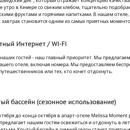
"шведский дек", который отражает концепцию качества 
е утро в Кемере со свежим хлебом, тщательно подобр
скими фруктами и горячими напитками. В нашем отеле,
, завтрак становится одним из самых приятных моменто
тный Интернет / WI-FI
наших гостей - наш главный приоритет. Мы предлагаем 
нашего отеля, включая номера. Мы предоставляем беспр
путешественников или тех, кто хочет отдохнуть.
ый бассейн (сезонное использование)
ктября до конца октября в апарт-отеле Melissa Moment 
предлагает нашим гостям освежиться и отдохнуть в лет
 детьми. Крытый бассейн в зимний сезон станет приятны