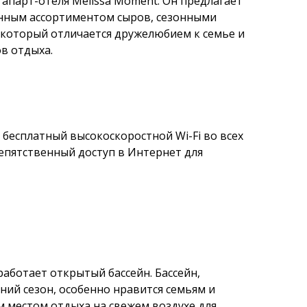
апарт-отеля Melissa Moment. Он предлагает
анным ассортиментом сыров, сезонными
 который отличается дружелюбием к семье и
в отдыха.
бесплатный высокоскоростной Wi-Fi во всех
епятственный доступ в Интернет для
работает открытый бассейн. Бассейн,
ний сезон, особенно нравится семьям и
м местом отдыха на свежем воздухе для