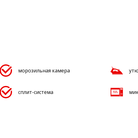
морозильная камера
утю
сплит-система
мик
электронные замки
бан
туалетные средства
тап