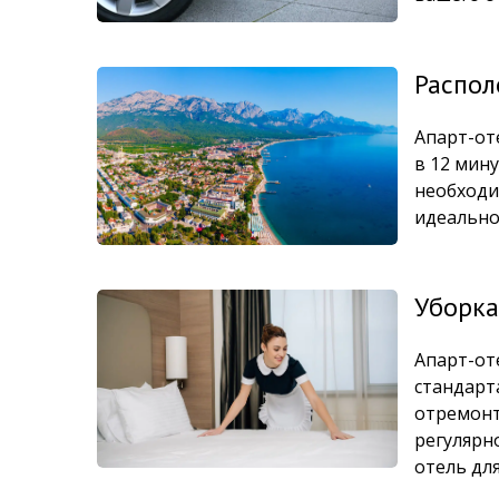
Распол
Апарт-от
в 12 мин
необходи
идеально
Уборка
Апарт-от
стандарт
отремонт
регулярн
отель дл