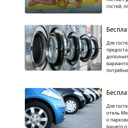
гостей, 
Беспла
Для гост
предоста
дополнит
варианто
потребно
Беспла
Для гост
отель Me
о парков
вашего о