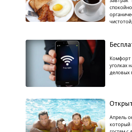
завтрак 
спокойно
органиче
чистотой
Беспла
Комфорт 
уголках 
деловых 
Открыт
Апрель о
который 
гостям с