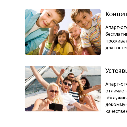
Концеп
Апарт-от
бесплатн
проживан
для гост
Устояв
Апарт-от
отличает
обслужив
декоммун
качестве