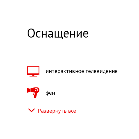
Оснащение
интерактивное телевидение
фен
Развернуть все
плита для приготовления пищи
душ