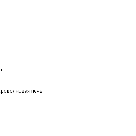
г
роволновая печь
ные полотенца
очки