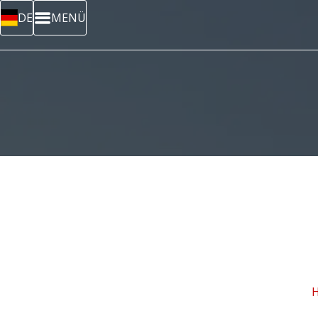
DE
MENÜ
H